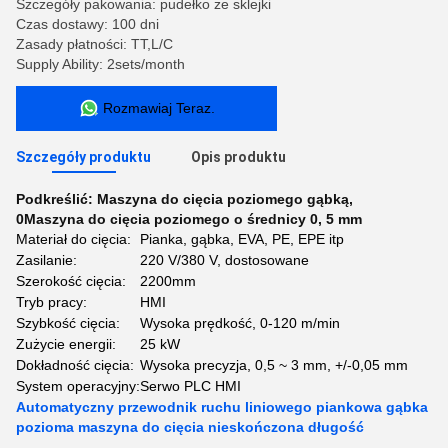
Szczegóły pakowania: pudełko ze sklejki
Czas dostawy: 100 dni
Zasady płatności: TT,L/C
Supply Ability: 2sets/month
Rozmawiaj Teraz.
Szczegóły produktu
Opis produktu
Podkreślić:
Maszyna do cięcia poziomego gąbką
,
0Maszyna do cięcia poziomego o średnicy 0
,
5 mm
Materiał do cięcia:
Pianka, gąbka, EVA, PE, EPE itp
Zasilanie:
220 V/380 V, dostosowane
Szerokość cięcia:
2200mm
Tryb pracy:
HMI
Szybkość cięcia:
Wysoka prędkość, 0-120 m/min
Zużycie energii:
25 kW
Dokładność cięcia:
Wysoka precyzja, 0,5 ~ 3 mm, +/-0,05 mm
System operacyjny:
Serwo PLC HMI
Automatyczny przewodnik ruchu liniowego piankowa gąbka
pozioma maszyna do cięcia nieskończona długość