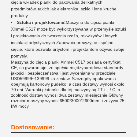
cięcia wkładek pianki do pakowania delikatnych
przedmiotów, takich jak elektronika, szkło i inne kruche
produkty.
Sztuka i projektowanie:
Maszyna do cięcia pianki
Xinmei C517 może być wykorzystywana w przemyśle sztuki
i projektowania do tworzenia rzeźb, rekwizytów i innych
instalacji artystycznych.Zapewnia precyzyjne i spójne
cięcie, które pozwala artystom i projektantom ożywić swoje
pomysły.
Maszyna do cięcia pianki Xinmei C517 posiada certyfikat
CE, co gwarantuje, że spełnia międzynarodowe standardy
jakości i bezpieczeństwa.i jest wyceniana w przedziale
USD59999~139999 za zestaw. Szczegóły opakowania
obejmują kartonowy pudełko, a czas dostawy wynosi około
70 dni. Warunki płatności dla tej maszyny są TT i L / C, a
zdolność dostaw wynosi dwa zestawy miesięcznie.Główny
rozmiar maszyny wynosi 6500*3000*2600mm, i zużywa 25
kW mocy.
Dostosowanie: