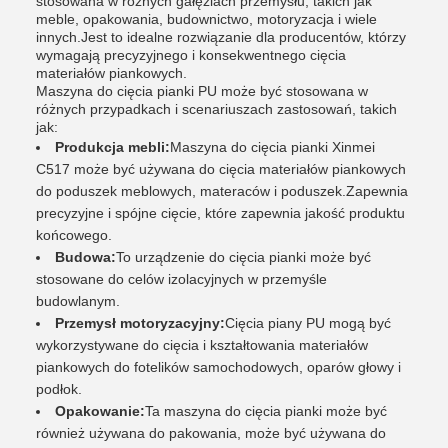
stosowana w różnych gałęziach przemysłu, takich jak
meble, opakowania, budownictwo, motoryzacja i wiele
innych.Jest to idealne rozwiązanie dla producentów, którzy
wymagają precyzyjnego i konsekwentnego cięcia
materiałów piankowych.
Maszyna do cięcia pianki PU może być stosowana w
różnych przypadkach i scenariuszach zastosowań, takich
jak:
Produkcja mebli:
Maszyna do cięcia pianki Xinmei
C517 może być używana do cięcia materiałów piankowych
do poduszek meblowych, materaców i poduszek.Zapewnia
precyzyjne i spójne cięcie, które zapewnia jakość produktu
końcowego.
Budowa:
To urządzenie do cięcia pianki może być
stosowane do celów izolacyjnych w przemyśle
budowlanym.
Przemysł motoryzacyjny:
Cięcia piany PU mogą być
wykorzystywane do cięcia i kształtowania materiałów
piankowych do fotelików samochodowych, oparów głowy i
podłok.
Opakowanie:
Ta maszyna do cięcia pianki może być
również używana do pakowania, może być używana do