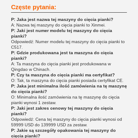
Częste pytania:
P: Jaka jest nazwa tej maszyny do cięcia pianki?
A: Nazwa tej maszyny do cięcia pianki to Xinmei.
P: Jaki jest numer modelu tej maszyny do cięcia
pianki?
Odpowiedź: Numer modelu tej maszyny do cięcia pianki to
C517.
P: Gdzie produkowana jest ta maszyna do cięcia
pianki?
A: Ta maszyna do cięcia pianki jest produkowana w
Qingdao w Chinach.
P: Czy ta maszyna do cięcia pianki ma certyfikat?
O: Tak, ta maszyna do cięcia pianki posiada certyfikat CE.
P: Jaka jest minimalna ilość zamówienia na tę maszynę
do cięcia pianki?
O: Minimalna ilość zamówienia na tę maszynę do cięcia
pianki wynosi 1 zestaw.
P: Jaki jest zakres cenowy tej maszyny do cięcia
pianki?
Odpowiedź: Cena tej maszyny do cięcia pianki wynosi od
59999 USD do 139999 USD za zestaw.
P: Jakie są szczegóły opakowania tej maszyny do
cięcia pianki?