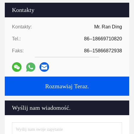
Kontakty
Kontakty:
Mr. Ran Ding
Tel.:
86--18669710820
Faks:
86--15866872938
Rozmawiaj Teraz.
Wyślij nam wiadomość.