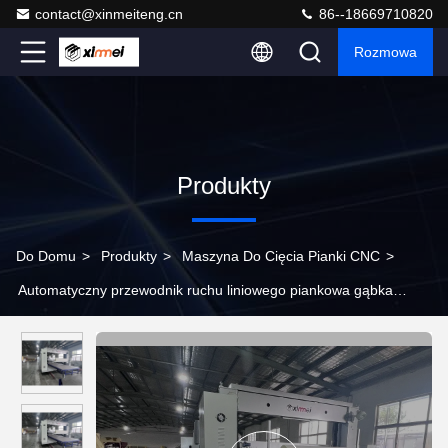
contact@xinmeiteng.cn
86--18669710820
Rozmowa
Produkty
Do Domu
>
Produkty
>
Maszyna Do Cięcia Pianki CNC
>
Automatyczny przewodnik ruchu liniowego piankowa gąbka
pozioma maszyna do cięcia nieskończona długość