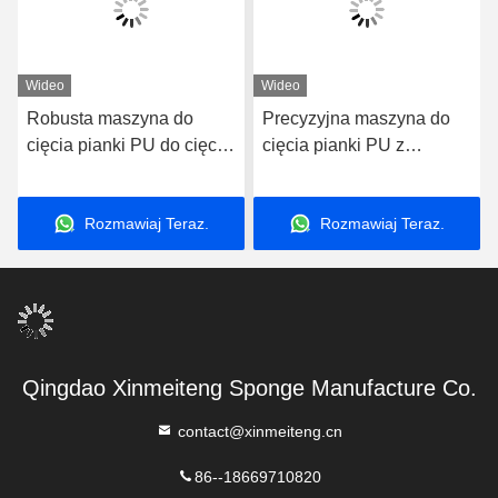
Wideo
Wideo
Robusta maszyna do
Precyzyjna maszyna do
cięcia pianki PU do cięcia
cięcia pianki PU z
poziomego na szynach z
automatyczną regulacją
automatycznym rolkiem
narzędzia i wysoką
Rozmawiaj Teraz.
Rozmawiaj Teraz.
ciśnienia i zawijania
dokładnością cięcia
Qingdao Xinmeiteng Sponge Manufacture Co.
contact@xinmeiteng.cn
86--18669710820