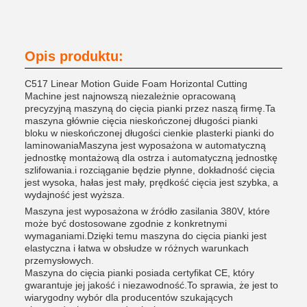
Opis produktu:
C517 Linear Motion Guide Foam Horizontal Cutting
Machine jest najnowszą niezależnie opracowaną
precyzyjną maszyną do cięcia pianki przez naszą firmę.Ta
maszyna głównie cięcia nieskończonej długości pianki
bloku w nieskończonej długości cienkie plasterki pianki do
laminowaniaMaszyna jest wyposażona w automatyczną
jednostkę montażową dla ostrza i automatyczną jednostkę
szlifowania.i rozciąganie będzie płynne, dokładność cięcia
jest wysoka, hałas jest mały, prędkość cięcia jest szybka, a
wydajność jest wyższa.
Maszyna jest wyposażona w źródło zasilania 380V, które
może być dostosowane zgodnie z konkretnymi
wymaganiami.Dzięki temu maszyna do cięcia pianki jest
elastyczna i łatwa w obsłudze w różnych warunkach
przemysłowych.
Maszyna do cięcia pianki posiada certyfikat CE, który
gwarantuje jej jakość i niezawodność.To sprawia, że jest to
wiarygodny wybór dla producentów szukających