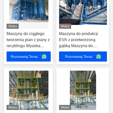
Wideo
Wideo
Maszyny do ciągłego
Maszyna do produkcji
tworzenia pian z piany z
EVA z przetworzoną
recyklingu Wysoka
gąbką Maszyna do
wydajność Niska
trzykrotnego tworzenia
Rozmawiaj Teraz. '
Rozmawiaj Teraz. '
tolerancja gęstości
pianki Gąbka
cynlydryczna
Wideo
Wideo