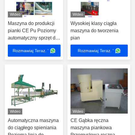
Wideo
Wideo
Maszyna do produkcji
Wysokiej klasy ciągła
pianki CE Pu Poziomy
maszyna do tworzenia
automatyczny sprzęt do
pian
pianki poliuretanowej
Rozmawiaj Teraz. '
Rozmawiaj Teraz. '
Wideo
Wideo
Automatyczna maszyna
CE Gąbka ręczna
do ciągłego spieniania
maszyna piankowa
Pozioma linia do
Przemysłowa ręczna