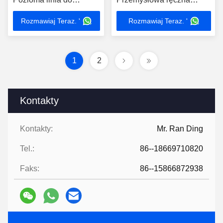
produkcji poliuretanu
maszyna piankowa
Rozmawiaj Teraz. '
Rozmawiaj Teraz. '
Maszyna piankowa partia
1
2
Kontakty
Kontakty:
Mr. Ran Ding
Tel.:
86--18669710820
Faks:
86--15866872938