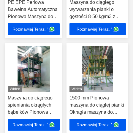
PE EPE Perłowa
Maszyna do ciągłego
Bawełna Automatyczna
wytwarzania pianki o
Pionowa Maszyna do
gęstości 8-50 kg/m3 z
Pienieniowania
przepływem pianki
Rozmawiaj Teraz. '
Rozmawiaj Teraz. '
Werykacyjna
90L/min
Cylindryczna 3000kg/h
Wideo
Wideo
Maszyna do ciągłego
1500 mm Pionowa
spieniania okrągłych
maszyna do ciągłej pianki
bąbelków Pionowa
Okrągła maszyna do
maszyna do spieniania
produkcji pianki Pu z
Rozmawiaj Teraz. '
Rozmawiaj Teraz. '
poliuretanu
bąbelkami