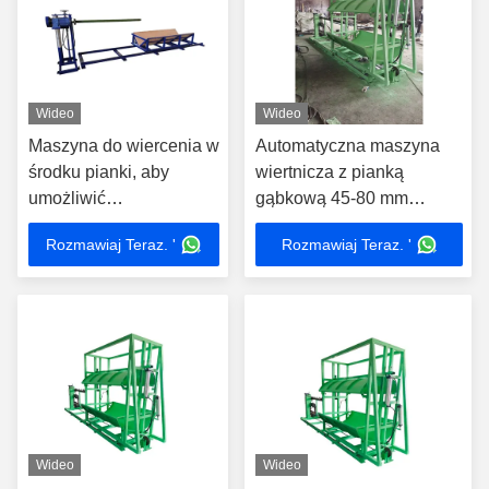
Wideo
Wideo
Maszyna do wiercenia w
Automatyczna maszyna
środku pianki, aby
wiertnicza z pianką
umożliwić
gąbkową 45-80 mm
wprowadzenie szponki
średnica / 500-2300 mm
Rozmawiaj Teraz. '
Rozmawiaj Teraz. '
do peelingu maszyny
długość
skifowania pianki
cylindrowej w cienkie
nieskończenie długie
rolki jako maszyna Pr do
przetwarzania peelingu
Wideo
Wideo