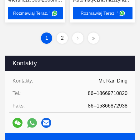
Wstawiając wszystko w
do dziurkowania
Rozmawiaj Teraz. '
Rozmawiaj Teraz. '
jednym
1
2
Kontakty
Kontakty:
Mr. Ran Ding
Tel.:
86--18669710820
Faks:
86--15866872938