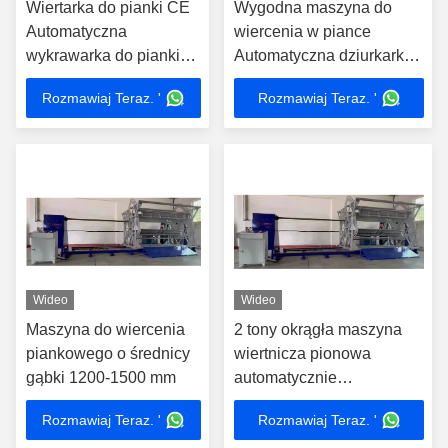
Wiertarka do pianki CE
Wygodna maszyna do
Automatyczna
wiercenia w piance
wykrawarka do pianki
Automatyczna dziurkarka
okrągłej
do pianki
Rozmawiaj Teraz. '
Rozmawiaj Teraz. '
Wideo
Wideo
Maszyna do wiercenia
2 tony okrągła maszyna
piankowego o średnicy
wiertnicza pionowa
gąbki 1200-1500 mm
automatycznie
wprowadzająca wał do
Rozmawiaj Teraz. '
Rozmawiaj Teraz. '
pionowej linii roboczej