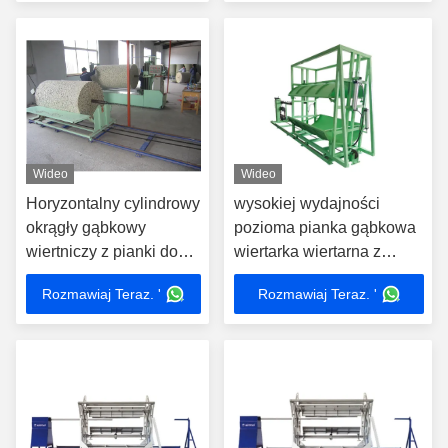
Wideo
Wideo
Horyzontalny cylindrowy
wysokiej wydajności
okrągły gąbkowy
pozioma pianka gąbkowa
wiertniczy z pianki do
wiertarka wiertarna z
wiercenia do bloku
średnicą wiertarki 45-80
Rozmawiaj Teraz. '
Rozmawiaj Teraz. '
cylindrycznego
mm