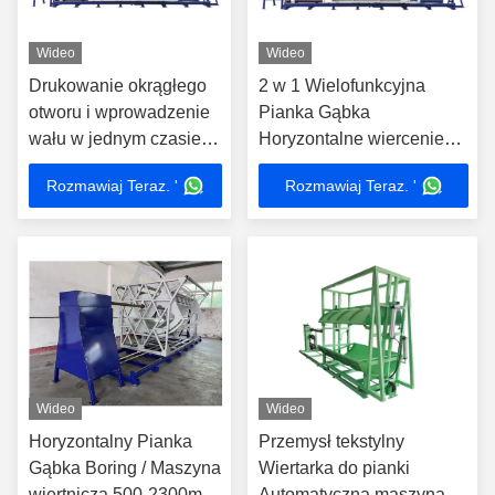
Wideo
Wideo
Drukowanie okrągłego
2 w 1 Wielofunkcyjna
otworu i wprowadzenie
Pianka Gąbka
wału w jednym czasie
Horyzontalne wiercenie
automatycznie dla Piany
Boring Maszyna
Rozmawiaj Teraz. '
Rozmawiaj Teraz. '
Pilling Machine
Perforacja
Wideo
Wideo
Horyzontalny Pianka
Przemysł tekstylny
Gąbka Boring / Maszyna
Wiertarka do pianki
wiertnicza 500-2300mm
Automatyczna maszyna