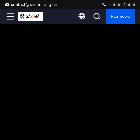
contact@xinmeiteng.cn
15866872938
Rozmowa