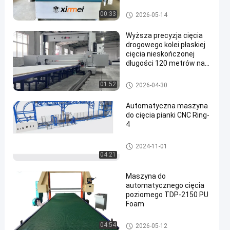
Maszyna do cięcia pianki CNC
00:33
2026-05-14
Wyższa precyzja cięcia
drogowego kolei płaskiej
cięcia nieskończonej
długości 120 metrów na
godzinę maszyna do
cięcia pianki
Maszyna do cięcia pianki PU
01:52
2026-04-30
Automatyczna maszyna
do cięcia pianki CNC Ring-
4
Maszyna do cięcia pianki z pęt
2024-11-01
li
04:21
Maszyna do
automatycznego cięcia
poziomego TDP-2150 PU
Foam
Maszyna do cięcia pianki PU
04:54
2026-05-12