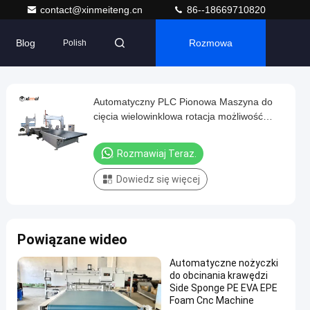
contact@xinmeiteng.cn
86--18669710820
Blog
Rozmowa
Polish
Automatyczny PLC Pionowa Maszyna do
cięcia wielowinklowa rotacja możliwość
cięcia odpowiednia do materiałów
złożonych EPE Gąbka EVA Wełna skalna
Rozmawiaj Teraz.
Miód gąbka gąbka gąbka tkanina złożona
kokosowa kokos
Dowiedz się więcej
Powiązane wideo
Automatyczne nożyczki
do obcinania krawędzi
Side Sponge PE EVA EPE
Foam Cnc Machine