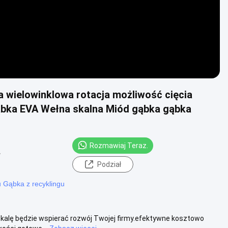
 wielowinklowa rotacja możliwość cięcia
ąbka EVA Wełna skalna Miód gąbka gąbka
Rozmawiaj Teraz.
y
Podział
u Gąbka z recyklingu
skalę będzie wspierać rozwój Twojej firmy.efektywne kosztowo