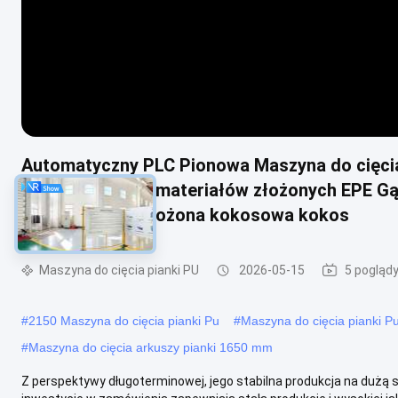
Automatyczny PLC Pionowa Maszyna do cięcia
odpowiednia do materiałów złożonych EPE G
gąbka tkanina złożona kokosowa kokos
Maszyna do cięcia pianki PU
2026-05-15
5 pogląd
#
2150 Maszyna do cięcia pianki Pu
#
Maszyna do cięcia pianki P
#
Maszyna do cięcia arkuszy pianki 1650 mm
Z perspektywy długoterminowej, jego stabilna produkcja na dużą 