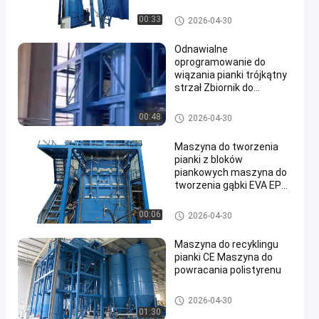
piankowania pojedynczy
podwójny podwójny
Rebonded Maszyna do pianki
00:33
2026-04-30
czterokrotny pięciokrotny
siedmiokrotny
Odnawialne
jednocześnie ciągła linia
oprogramowanie do
produkcyjna
wiązania pianki trójkątny
strzał Zbiornik do
formowania cylindrów
Pełnoautomatyczne
Rebonded Maszyna do pianki
00:48
2026-04-30
wiązanie Siemnes i
formowanie prasy
Maszyna do tworzenia
parowej
pianki z bloków
piankowych maszyna do
tworzenia gąbki EVA EPE
z recyklingu
Rebonded Maszyna do pianki
00:06
2026-04-30
Maszyna do recyklingu
pianki CE Maszyna do
powracania polistyrenu
Rebonded Maszyna do pianki
2026-04-30
01:30