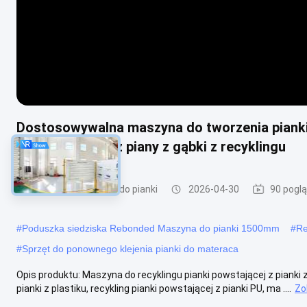
Dostosowywalna maszyna do tworzenia pianki
15m3 Produkty z piany z gąbki z recyklingu
Rebonded Maszyna do pianki
2026-04-30
90 pogl
#
Poduszka siedziska Rebonded Maszyna do pianki 1500mm
#
Re
#
Sprzęt do ponownego klejenia pianki do materaca
Opis produktu: Maszyna do recyklingu pianki powstającej z pianki za
pianki z plastiku, recykling pianki powstającej z pianki PU, ma ....
Zo