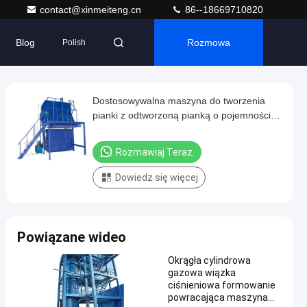
contact@xinmeiteng.cn
86--18669710820
Blog
Rozmowa
Polish
Dostosowywalna maszyna do tworzenia
pianki z odtworzoną pianką o pojemności
mieszania 15m3 Produkty z piany z gąbki z
recyklingu
Rozmawiaj Teraz.
Dowiedz się więcej
Powiązane wideo
Okrągła cylindrowa
gazowa wiązka
ciśnieniowa formowanie
powracająca maszyna