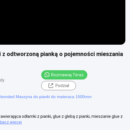
 z odtworzoną pianką o pojemności mieszania
Rozmawiaj Teraz.
ądy
Podział
bonded Maszyna do pianki do materaca 1500mm
wierająca odłamki z pianki, glue z glebą z pianki, mieszanie glue z
bacz więcej