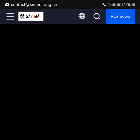
contact@xinmeiteng.cn
15866872938
Rozmowa