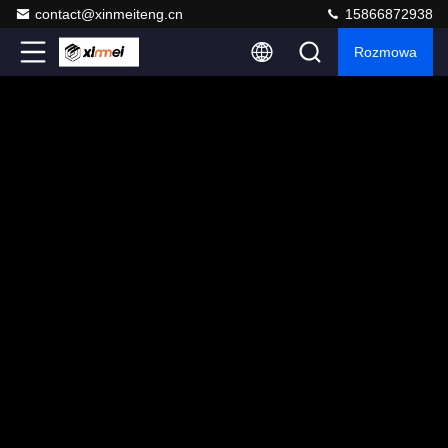
contact@xinmeiteng.cn
15866872938
Rozmowa