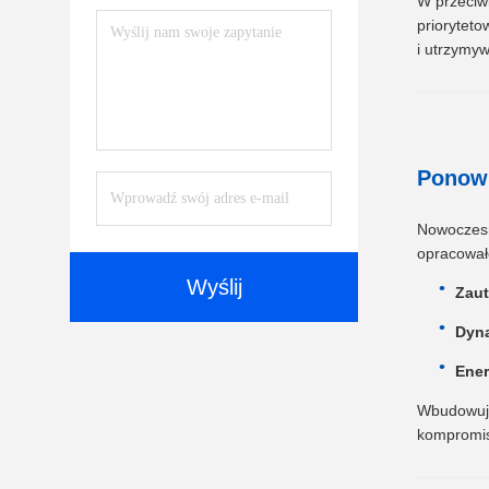
W przeciwi
prioryteto
i utrzymyw
Ponown
Nowoczesna
opracował
Wyślij
Zaut
Dyn
Ener
Wbudowują
kompromis