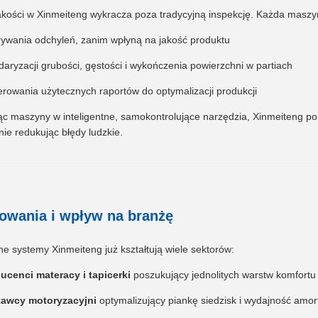
akości w Xinmeiteng wykracza poza tradycyjną inspekcję. Każda maszy
ywania odchyleń, zanim wpłyną na jakość produktu
daryzacji grubości, gęstości i wykończenia powierzchni w partiach
rowania użytecznych raportów do optymalizacji produkcji
ąc maszyny w inteligentne, samokontrolujące narzędzia, Xinmeiteng po
ie redukując błędy ludzkie.
owania i wpływ na branżę
e systemy Xinmeiteng już kształtują wiele sektorów:
ucenci materacy i tapicerki
poszukujący jednolitych warstw komfortu
awcy motoryzacyjni
optymalizujący piankę siedzisk i wydajność amort