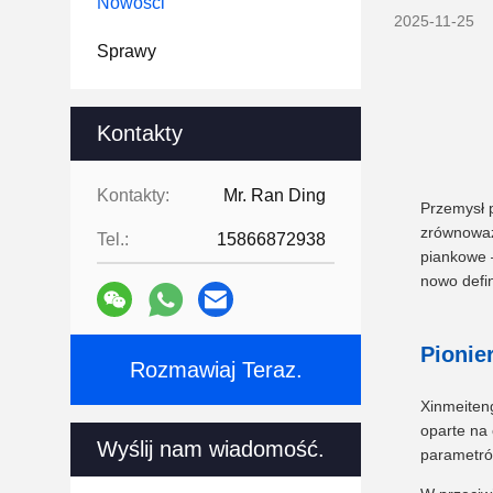
Nowości
2025-11-25
Sprawy
Kontakty
Kontakty:
Mr. Ran Ding
Przemysł p
zrównoważ
Tel.:
15866872938
piankowe 
nowo defin
Pionie
Rozmawiaj Teraz.
Xinmeiten
oparte na
Wyślij nam wiadomość.
parametrów