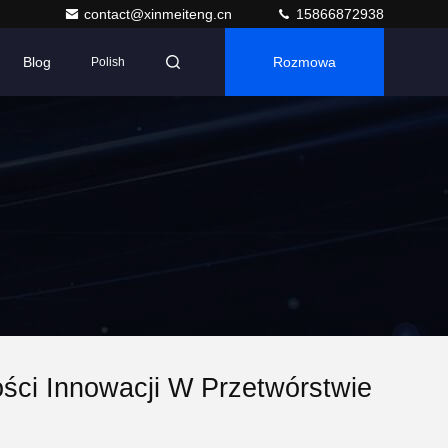
contact@xinmeiteng.cn
15866872938
Blog
Rozmowa
Polish
ości Innowacji W Przetwórstwie