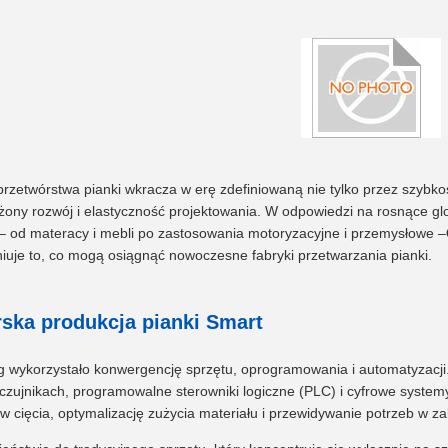
rzetwórstwa pianki wkracza w erę zdefiniowaną nie tylko przez szybkość
ony rozwój i elastyczność projektowania. W odpowiedzi na rosnące g
– od materacy i mebli po zastosowania motoryzacyjne i przemysłowe –
iuje to, co mogą osiągnąć nowoczesne fabryki przetwarzania pianki.
rska produkcja pianki Smart
g wykorzystało konwergencję sprzętu, oprogramowania i automatyzacji
 czujnikach, programowalne sterowniki logiczne (PLC) i cyfrowe syste
 cięcia, optymalizację zużycia materiału i przewidywanie potrzeb w za