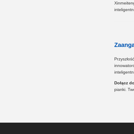
Xinmeiteng
inteligent
Zaanga
Przyszłość
innowato
inteligentn
Dołącz d
pianki. Tw