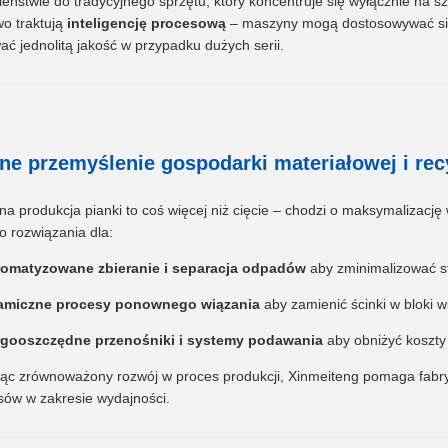
eństwie do tradycyjnego sprzętu, który koncentruje się wyłącznie na s
wo traktują
inteligencję procesową
– maszyny mogą dostosowywać się d
ać jednolitą jakość w przypadku dużych serii.
e przemyślenie gospodarki materiałowej i rec
 produkcja pianki to coś więcej niż cięcie – chodzi o maksymalizacj
o rozwiązania dla:
omatyzowane zbieranie i separacja odpadów
aby zminimalizować st
amiczne procesy ponownego wiązania
aby zamienić ścinki w bloki w
gooszczędne przenośniki i systemy podawania
aby obniżyć koszty 
c zrównoważony rozwój w proces produkcji, Xinmeiteng pomaga fabr
ów w zakresie wydajności.