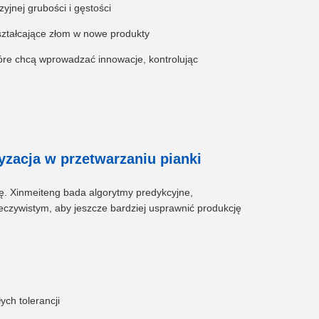
jnej grubości i gęstości
ztałcające złom w nowe produkty
tóre chcą wprowadzać innowacje, kontrolując
tyzacja w przetwarzaniu pianki
ję. Xinmeiteng bada algorytmy predykcyjne,
eczywistym, aby jeszcze bardziej usprawnić produkcję
ch tolerancji