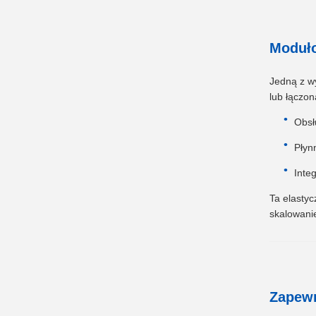
Moduło
Jedną z w
lub łączon
Obsł
Płyn
Inte
Ta elasty
skalowanie
Zapewn