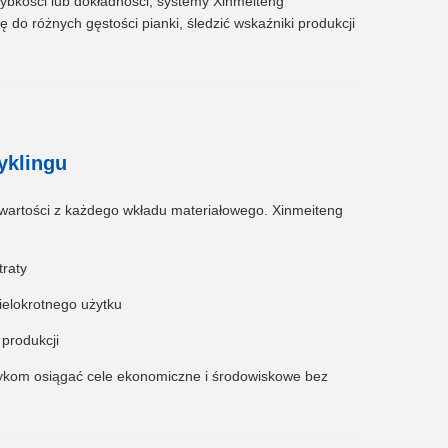
zybkości lub dokładności, systemy Xinmeiteng
o różnych gęstości pianki, śledzić wskaźniki produkcji
yklingu
ę wartości z każdego wkładu materiałowego. Xinmeiteng
raty
ielokrotnego użytku
produkcji
ykom osiągać cele ekonomiczne i środowiskowe bez