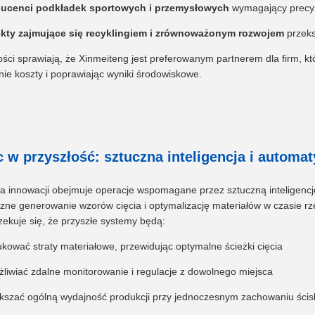
ucenci podkładek sportowych i przemysłowych
wymagający precyzy
kty zajmujące się recyklingiem i zrównoważonym rozwojem
przeks
ści sprawiają, że Xinmeiteng jest preferowanym partnerem dla firm, k
ie koszty i poprawiając wyniki środowiskowe.
c w przyszłość: sztuczna inteligencja i automa
la innowacji obejmuje operacje wspomagane przez sztuczną inteligenc
zne generowanie wzorów cięcia i optymalizację materiałów w czasie rz
zekuje się, że przyszłe systemy będą:
kować straty materiałowe, przewidując optymalne ścieżki cięcia
liwiać zdalne monitorowanie i regulacje z dowolnego miejsca
kszać ogólną wydajność produkcji przy jednoczesnym zachowaniu ścisły