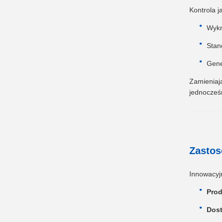
Kontrola j
Wykr
Stan
Gene
Zamieniaj
jednocześn
Zastos
Innowacyjn
Prod
Dost