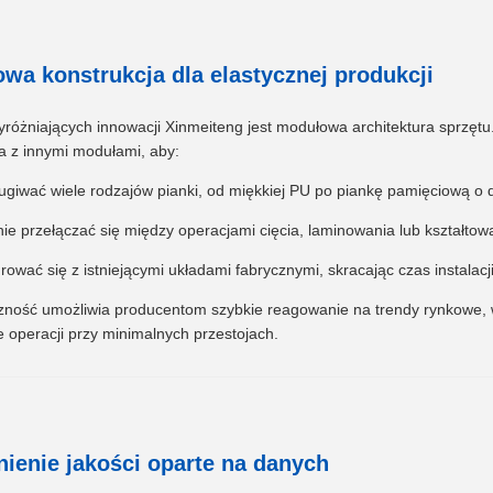
wa konstrukcja dla elastycznej produkcji
yróżniających innowacji Xinmeiteng jest modułowa architektura sprzę
a z innymi modułami, aby:
ugiwać wiele rodzajów pianki, od miękkiej PU po piankę pamięciową o d
nie przełączać się między operacjami cięcia, laminowania lub kształtow
grować się z istniejącymi układami fabrycznymi, skracając czas instalacj
czność umożliwia producentom szybkie reagowanie na trendy rynkowe,
 operacji przy minimalnych przestojach.
ienie jakości oparte na danych