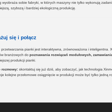
 wyobraża sobie fabryki, w których maszyny nie tylko wykonują zadania
niejszą, szybszą i bardziej ekologiczną produkcję.
żuj się i połącz
 przetwarzania pianki jest interaktywna, zrównoważona i inteligentna.
rów branżowych do
poznawania rozwiązań modułowych, zamawiania 
iejszej produkcji pianki.
o rozmowy:
skontaktuj się już dziś, aby zobaczyć, jak technologia Xi
oje kolejne przełomowe osiągnięcie w produkcji może być tylko jedną 