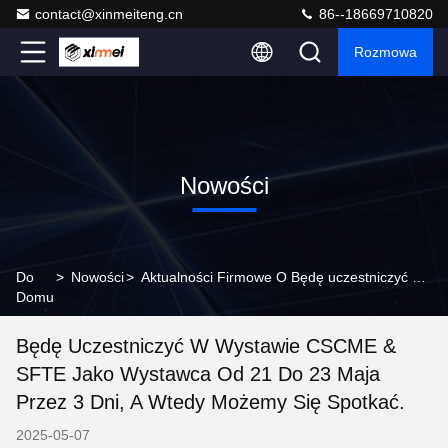
contact@xinmeiteng.cn
86--18669710820
Rozmowa
Nowości
Do
>
Nowości
>
Aktualności Firmowe O Będę uczestniczyć w wystawie CSCME & SFTE jako wystawca od 21 do 23 maja przez 3 dni, a wtedy możemy się spotkać.
Domu
Będę Uczestniczyć W Wystawie CSCME &
SFTE Jako Wystawca Od 21 Do 23 Maja
Przez 3 Dni, A Wtedy Możemy Się Spotkać.
2025-05-07