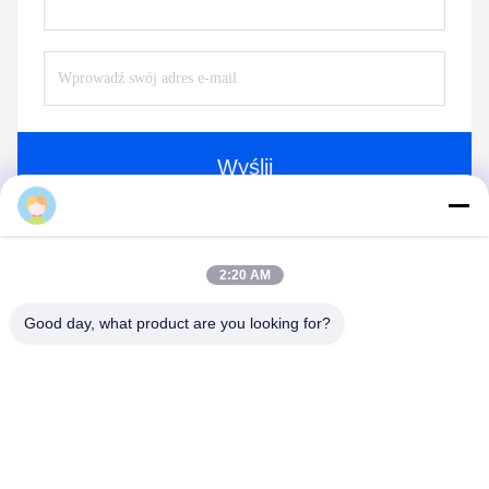
Wyślij
2:20 AM
Good day, what product are you looking for?
Qingdao Xinmeiteng Sponge Manufacture Co.
contact@xinmeiteng.cn
86--18669710820
Na południowy wschód od nr 1180 Jingkou Industrial